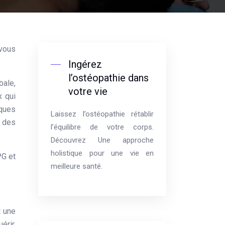
Ingérez
l’ostéopathie dans
bale,
votre vie
x qui
iques
Laissez l’ostéopathie rétablir
n des
l’équilibre de votre corps.
Découvrez Une approche
holistique pour une vie en
PG et
meilleure santé.
t une
érir,