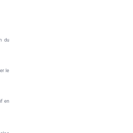
on du
er le
if en