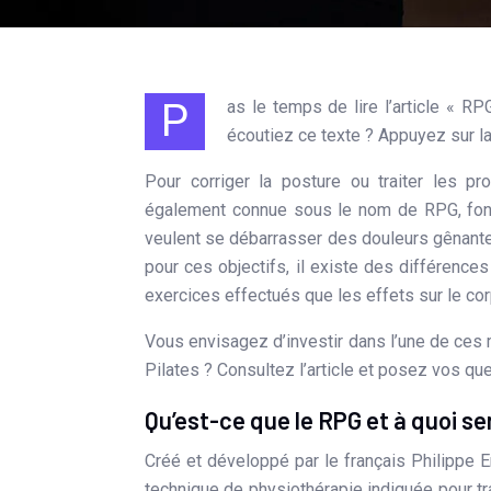
Pas le temps de lire l’article « RPG ou pilates : quelle est la différence entre les deux » ? Et si vous
écoutiez ce texte ? Appuyez sur l
Pour corriger la posture ou traiter les p
également connue sous le nom de RPG, font 
veulent se débarrasser des douleurs gênante
pour ces objectifs, il existe des différence
exercices effectués que les effets sur le cor
Vous envisagez d’investir dans l’une de ces
Pilates ? Consultez l’article et posez vos qu
Qu’est-ce que le RPG et à quoi ser
Créé et développé par le français Philippe
technique de physiothérapie indiquée pour tra