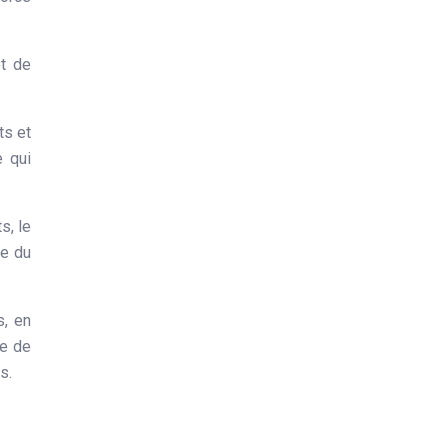
et de
ts et
e qui
s, le
re du
s, en
ge de
s.