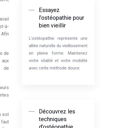
Essayez
l’ostéopathie pour
avail
bien vieillir
st-à-
 Afin
L’ostéopathie représente une
alliée naturelle du vieillissement
es de
en pleine forme. Maintenez
é aux
votre vitalité et votre mobilité
t de
avec cette méthode douce.
leurs
intes
Découvrez les
n est
techniques
 faut
d’ostéopathie