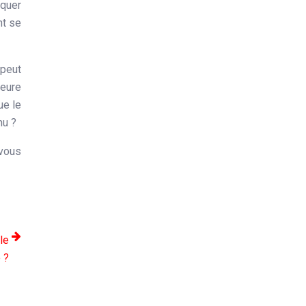
iquer
nt se
 peut
leure
ue le
mu ?
 vous
le
 ?