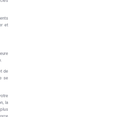
scles
ments
er et
leure
e.
et de
de se
votre
n, la
 plus
force