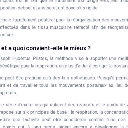
niques est le fait que le traitement est dirigé vers les mu
position debout et assise et est donc plus rigide.
ncipale l’ajustement postural pour la réorganisation des mouve
effectués dans le tissu musculaire rétracté afin de réorganis
posture.
et à quoi convient-elle le mieux ?
oseph Hubertus Pilates, la méthode vise à apporter une meil
 bénéfique pour la respiration, en plus d’aider à corriger la postur
ne peut être pratiqué qu’à des fins esthétiques. Puisqu’il perm
prit et de travailler tous les mouvements posturaux au lieu 
ompromis.
ne série d’exercices qui utilisent des ressorts et le poids de 
pose sur six principes de base : la respiration, la concentratio
st-à-dire que l’activité peut être considérée comme l’une des
ts points qui, à long terme, aident encore à développer la 