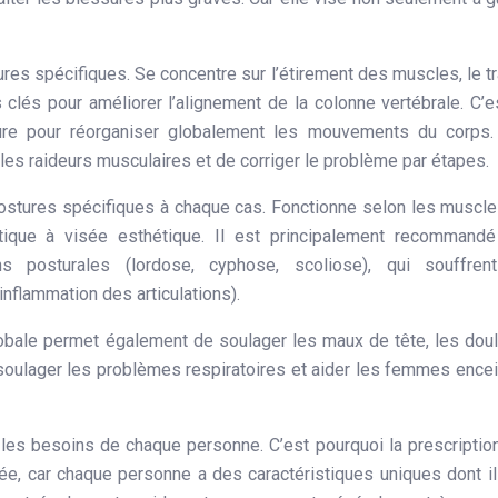
res spécifiques. Se concentre sur l’étirement des muscles, le tr
clés pour améliorer l’alignement de la colonne vertébrale. C’e
ture pour réorganiser globalement les mouvements du corps.
e les raideurs musculaires et de corriger le problème par étapes.
postures spécifiques à chaque cas. Fonctionne selon les muscl
atique à visée esthétique. Il est principalement recommand
s posturales (lordose, cyphose, scoliose), qui souffren
inflammation des articulations).
lobale permet également de soulager les maux de tête, les dou
 soulager les problèmes respiratoires et aider les femmes ence
 les besoins de chaque personne. C’est pourquoi la prescriptio
ée, car chaque personne a des caractéristiques uniques dont il